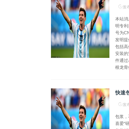
发布
本站消
明专利
号为CN
发明提
包括高
安装的
件通过
根龙骨
快速
发布
包浆，
喜爱“