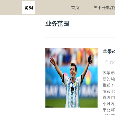
首页
关于开丰注
业务范围
发布
因苹果
新的时间
推送了 
发布正
置缓存
小时内，
果公司