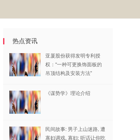
热点资讯
亚厦股份获得发明专利授
权：“一种可更换饰面板的
吊顶结构及安装方法”
《谋势学》理论介绍
民间故事: 男子上山迷路, 遭
寡妇调戏, 寡妇: 听话让你吃