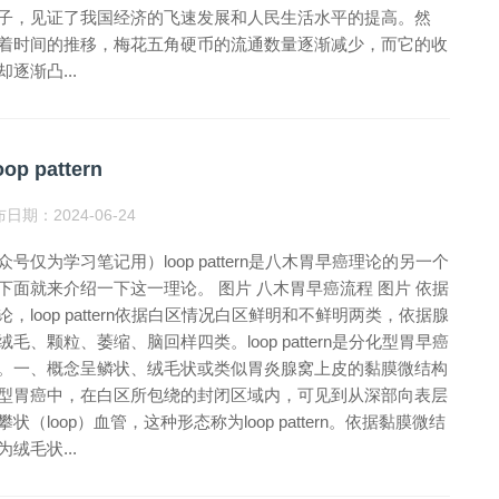
子，见证了我国经济的飞速发展和人民生活水平的提高。然
着时间的推移，梅花五角硬币的流通数量逐渐减少，而它的收
逐渐凸...
op pattern
日期：2024-06-24
众号仅为学习笔记用）loop pattern是八木胃早癌理论的另一个
下面就来介绍一下这一理论。 图片 八木胃早癌流程 图片 依据
论，loop pattern依据白区情况白区鲜明和不鲜明两类，依据腺
绒毛、颗粒、萎缩、脑回样四类。loop pattern是分化型胃早癌
。一、概念呈鳞状、绒毛状或类似胃炎腺窝上皮的黏膜微结构
型胃癌中，在白区所包绕的封闭区域内，可见到从深部向表层
状（loop）血管，这种形态称为loop pattern。依据黏膜微结
绒毛状...