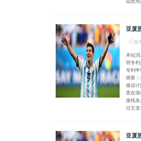
或禁用高
发布
本站消
明专利
专利申请
摘要：
修设计
置在墙
接线条
过主龙