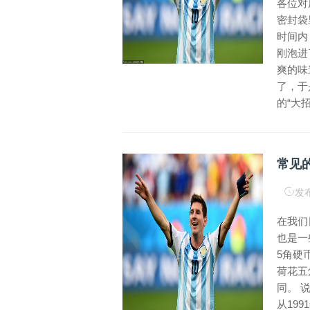
各位对
密封袋
时间内
刚泡进
爽的味
了，于
的“大招
常见的
发布
在我们
也是一
5角硬
荷花五
同。 
从19