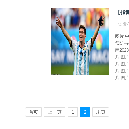
【指
发布
图片 
预防与
南2023
片 图片
片 图片
片 图片
片 图片
首页
上一页
1
2
末页