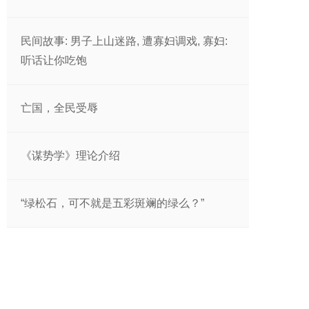
民间故事: 男子上山迷路, 遭寡妇调戏, 寡妇:
听话让你吃饱
亡国，全民受辱
《谋势学》理论介绍
“绿松石，可不就是五彩斑斓的绿么？”