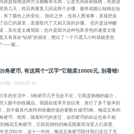
用尿盘核桃这种方法都略有耳闻，它是先用尿刷核桃，再放进
里捂几天，然后再重复几回这两个步骤。最终就能让核桃在短
，有了颜色上的变化。 除此之外，也有人图省事，直接把金
了自己的尿里，直接取代了又刷又捂的步骤。 也许是这种酸
道，实在是太难驾驭；也许是因为这种包浆变色的速度太慢
是又有喜欢“钻研”的朋友，憋出了一个只需几小时就能变色
”——紫...
5角硬币, 有这两个“汉字”它能卖10000元, 别看错!
日期：2024-07-22
日常的生活中，5角硬币几乎无处不在，它既是购物的媒介，
些人眼中的收藏品。我国自改革开放以来，发行了多个版本的
币，其中最具代表性和收藏价值的要数长城币5角、梅花五角和
角硬币。然而，随着时代的变迁，这些硬币的命运也各不相
说到梅花五角硬币，它因其独特的梅花图案而深受人们喜爱。
91年至2001年，这十一年间，梅花五角硬币陪伴我们走过了无