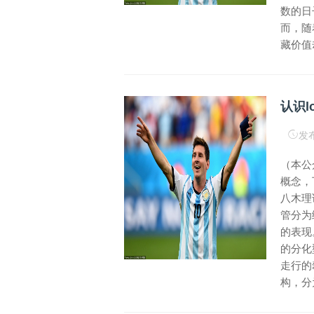
数的日
而，随
藏价值却
认识lo
发布
（本公
概念，
八木理
管分为
的表现
的分化
走行的攀
构，分为