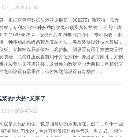
日期：2024-07-29
息，根据企查查数据显示亚厦股份（002375）新获得一项发
授权，专利名为“一种多功能跌级吊顶及安装方法”，专利申请
202110675678.X，授权日为2024年7月12日。 专利摘要：本
供一种多功能跌级吊顶及安装方法，涉及装修设计技术领域，
位板、立框板以及低位板，高位板上侧设置有用于方便龙骨件
安装槽，龙骨件上设置有用于方便方钢件穿过的方刚孔，方钢
吊挂装置与天花板连接，龙骨件的数量至少为两根，且相邻两
件之间设置有承重件，低位板端部设置有灯槽件，...
包浆的“大招”又来了
日期：2024-07-22
不仅是文玩的精髓，也是咱盘玩的乐趣所在。然而，对于一些
研究”的朋友们来说，包浆可不仅仅只有手盘这一种方式。 相信